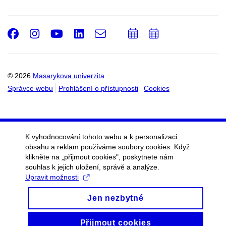
Facebook
Instagram
Youtube
LinkedIn
e-
Přidat
Přidat
Email
mail
do
do
kalendáře
kalendáře
© 2026
Masarykova univerzita
Správce webu
Prohlášení o přístupnosti
Cookies
K vyhodnocování tohoto webu a k personalizaci
obsahu a reklam používáme soubory cookies. Když
klikněte na „přijmout cookies", poskytnete nám
souhlas k jejich uložení, správě a analýze.
Upravit možnosti
Jen nezbytné
Přijmout cookies