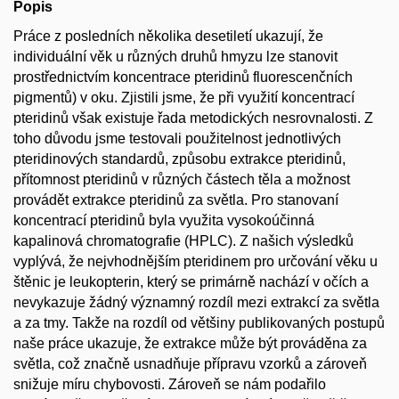
Popis
Práce z posledních několika desetiletí ukazují, že
individuální věk u různých druhů hmyzu lze stanovit
prostřednictvím koncentrace pteridinů fluorescenčních
pigmentů) v oku. Zjistili jsme, že při využití koncentrací
pteridinů však existuje řada metodických nesrovnalosti. Z
toho důvodu jsme testovali použitelnost jednotlivých
pteridinových standardů, způsobu extrakce pteridinů,
přítomnost pteridinů v různých částech těla a možnost
provádět extrakce pteridinů za světla. Pro stanovaní
koncentrací pteridinů byla využita vysokoúčinná
kapalinová chromatografie (HPLC). Z našich výsledků
vyplývá, že nejvhodnějším pteridinem pro určování věku u
štěnic je leukopterin, který se primárně nachází v očích a
nevykazuje žádný významný rozdíl mezi extrakcí za světla
a za tmy. Takže na rozdíl od většiny publikovaných postupů
naše práce ukazuje, že extrakce může být prováděna za
světla, což značně usnadňuje přípravu vzorků a zároveň
snižuje míru chybovosti. Zároveň se nám podařilo