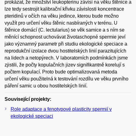
prokázat, že množství leukopterinu závisí na věku štěnice a
lze tedy sestrojit kalibrační křivku závislosti koncentrace
pteridinů v očích na věku jedince, kterou bude možno
využít pro určení věku štěnic nasbíraných v terénu. U
štěnice domácí (C. lectularius) se věk samice a s ním se
měnící schopnost uchovávat životaschopné spermie jeví
jako významný parametr při studiu ekologické speciace a
reprodukční izolace dvou hostitelských linií parazitujících
na lidech a netopýrech. V laboratorních podmínkách jsme
zjistili, že počty kopulačních jizev signifikantně korelují s
počtem kopulací. Proto bude optimalizovaná metoda
určení věku použitelná k testování rozdílu ve věku prvního
páření samic u obou hostitelských linií.
Související projekty:
Role adaptace a fenotypové plasticity spermií v
ekologické speciaci