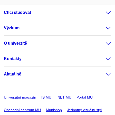
Chci studovat
Výzkum
O univerzitě
Kontakty
Aktuálně
Univerzitní magazín
IS MU
INET MU
Portál MU
Obchodní centrum MU
Munishop
Jednotný vizuální styl