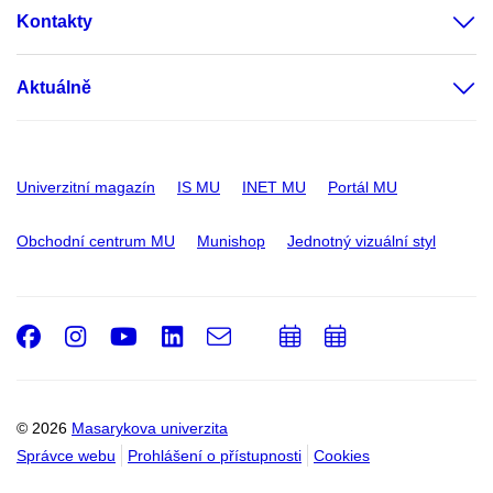
Kontakty
Aktuálně
Univerzitní magazín
IS MU
INET MU
Portál MU
Obchodní centrum MU
Munishop
Jednotný vizuální styl
Facebook
Instagram
Youtube
LinkedIn
e-
Přidat
Přidat
Email
mail
do
do
kalendáře
kalendáře
© 2026
Masarykova univerzita
Správce webu
Prohlášení o přístupnosti
Cookies