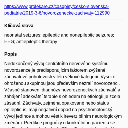
https://www.prolekare.cz/casopisy/cesko-slovenska-
pediatrie/2019-3-6/novorozenecke-zachvaty-112990
Klíčová slova
neonatal seizures; epileptic and nonepileptic seizures;
EEG; antiepileptic therapy
Popis
Nedokončený vývoj centrálního nervového systému
novorozence je predisponujícím faktorem zvýšené
záchvatové pohotovosti v této věkové kategorii. Vysoce
ohroženou skupinou jsou především nezralí novorozenci.
Včasné stanovení diagnózy novorozeneckých záchvatů a
zahájení adekvátní terapie s ohledem na etiologii je zcela
zásadní. Záchvaty, zejména opakované nebo status
epilepticus, mají negativní dopad na psychomotorický
vývoj jedince a mohou vést k ireverzibilním neurologickým
změnám. Predikce prognózy u konkrétního pacienta se