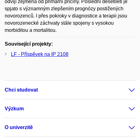
odvíjí zejména od primární příčiny. Poslední desetiletí je
spjato s významným zlepšením prognózy postižených
novorozenců. I přes pokroky v diagnostice a terapii jsou
novorozenecké záchvaty stále spojeny s vysokou
morbiditou a mortalitou.
Související projekty:
LF - Příspěvek na IP 2108
Chci studovat
Výzkum
O univerzitě