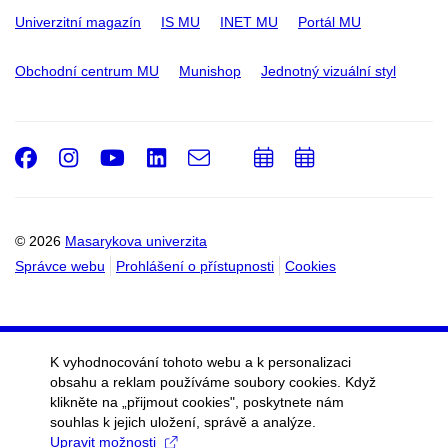
Univerzitní magazín
IS MU
INET MU
Portál MU
Obchodní centrum MU
Munishop
Jednotný vizuální styl
Facebook
Instagram
Youtube
LinkedIn
e-
Přidat
Přidat
Email
mail
do
do
kalendáře
kalendáře
© 2026
Masarykova univerzita
Správce webu
Prohlášení o přístupnosti
Cookies
K vyhodnocování tohoto webu a k personalizaci
obsahu a reklam používáme soubory cookies. Když
klikněte na „přijmout cookies", poskytnete nám
souhlas k jejich uložení, správě a analýze.
Upravit možnosti