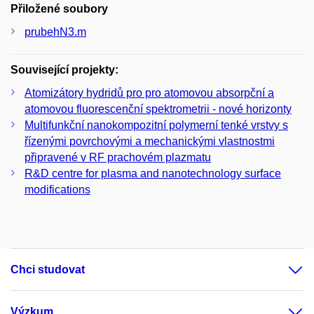
Přiložené soubory
prubehN3.m
Související projekty:
Atomizátory hydridů pro pro atomovou absorpční a
atomovou fluorescenční spektrometrii - nové horizonty
Multifunkční nanokompozitní polymerní tenké vrstvy s
řízenými povrchovými a mechanickými vlastnostmi
připravené v RF prachovém plazmatu
R&D centre for plasma and nanotechnology surface
modifications
Chci studovat
Výzkum