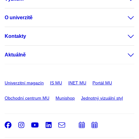
O univerzitě
Kontakty
Aktuálně
Univerzitní magazín
IS MU
INET MU
Portál MU
Obchodní centrum MU
Munishop
Jednotný vizuální styl
Facebook
Instagram
Youtube
LinkedIn
e-
Přidat
Přidat
Email
mail
do
do
kalendáře
kalendáře