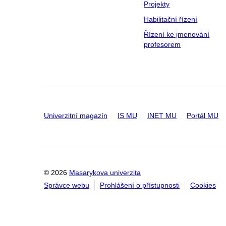
Projekty
Habilitační řízení
Řízení ke jmenování
profesorem
Univerzitní magazín
IS MU
INET MU
Portál MU
© 2026
Masarykova univerzita
Správce webu
Prohlášení o přístupnosti
Cookies