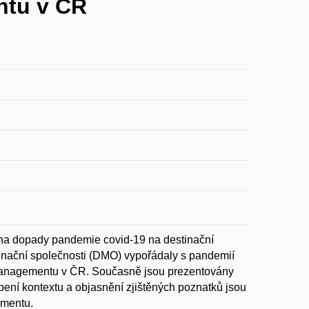
ntu v ČR
 na dopady pandemie covid-19 na destinační
tinační společnosti (DMO) vypořádaly s pandemií
 managementu v ČR. Současně jsou prezentovány
pení kontextu a objasnění zjištěných poznatků jsou
ementu.