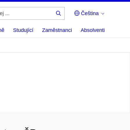
Čeština
Hledej
...
ně
Studující
Zaměstnanci
Absolventi