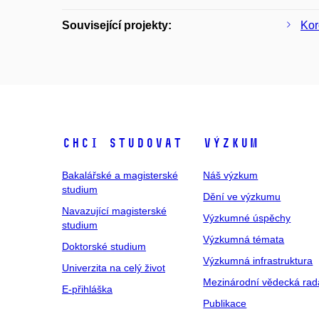
Související projekty:
Kor
Chci studovat
Výzkum
Bakalářské a magisterské
Náš výzkum
studium
Dění ve výzkumu
Navazující magisterské
Výzkumné úspěchy
studium
Výzkumná témata
Doktorské studium
Výzkumná infrastruktura
Univerzita na celý život
Mezinárodní vědecká rad
E-přihláška
Publikace