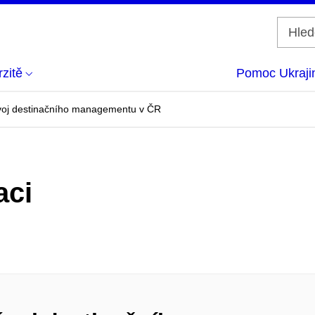
zitě
Pomoc Ukraji
oj destinačního managementu v ČR
aci