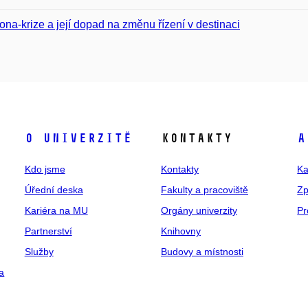
ona-krize a její dopad na změnu řízení v destinaci
O univerzitě
Kontakty
A
Kdo jsme
Kontakty
Ka
Úřední deska
Fakulty a pracoviště
Zp
Kariéra na MU
Orgány univerzity
Pr
Partnerství
Knihovny
Služby
Budovy a místnosti
a