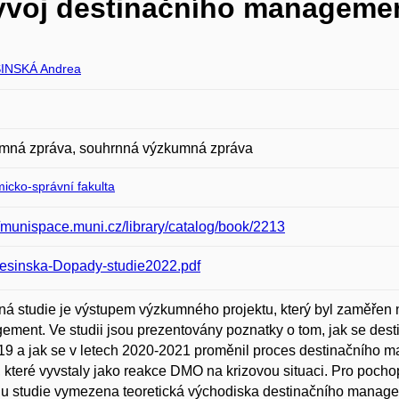
ývoj destinačního manageme
INSKÁ Andrea
mná zpráva, souhrnná výzkumná zpráva
icko-správní fakulta
//munispace.muni.cz/library/catalog/book/2213
esinska-Dopady-studie2022.pdf
á studie je výstupem výzkumného projektu, který byl zaměřen
ment. Ve studii jsou prezentovány poznatky o tom, jak se des
19 a jak se v letech 2020-2021 proměnil proces destinačního
, které vyvstaly jako reakce DMO na krizovou situaci. Pro pocho
u studie vymezena teoretická východiska destinačního manag