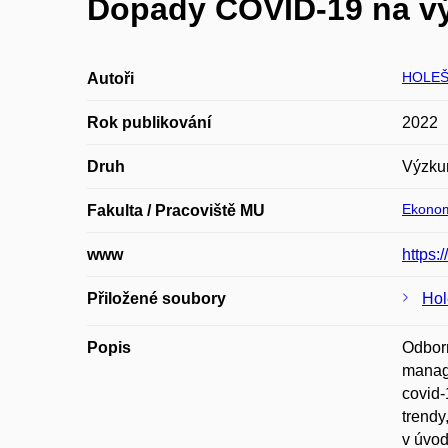
Dopady COVID-19 na v
HOLEŠ
Autoři
Rok publikování
2022
Druh
Výzku
Ekonom
Fakulta / Pracoviště MU
www
https:
Přiložené soubory
Hol
Popis
Odborn
manage
covid-
trendy
v úvod