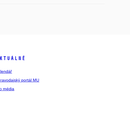
ktuálně
lendář
ravodajský portál MU
o média