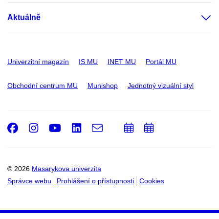
Aktuálně
Univerzitní magazín
IS MU
INET MU
Portál MU
Obchodní centrum MU
Munishop
Jednotný vizuální styl
Facebook
Instagram
Youtube
LinkedIn
e-
Přidat
Přidat
Email
mail
do
do
kalendáře
kalendáře
© 2026
Masarykova univerzita
Správce webu
Prohlášení o přístupnosti
Cookies