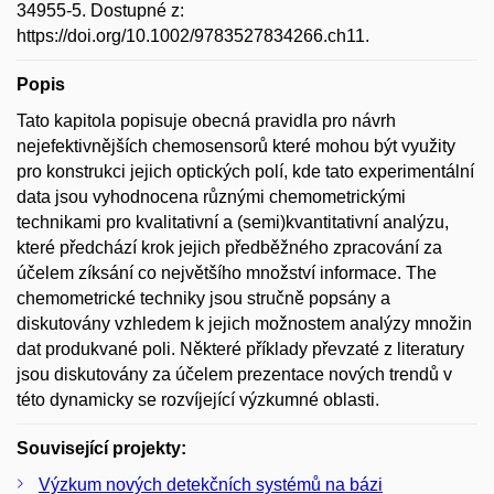
34955-5. Dostupné z:
https://doi.org/10.1002/9783527834266.ch11.
Popis
Tato kapitola popisuje obecná pravidla pro návrh
nejefektivnějších chemosensorů které mohou být využity
pro konstrukci jejich optických polí, kde tato experimentální
data jsou vyhodnocena různými chemometrickými
technikami pro kvalitativní a (semi)kvantitativní analýzu,
které předchází krok jejich předběžného zpracování za
účelem zíksání co největšího množství informace. The
chemometrické techniky jsou stručně popsány a
diskutovány vzhledem k jejich možnostem analýzy množin
dat produkvané poli. Některé příklady převzaté z literatury
jsou diskutovány za účelem prezentace nových trendů v
této dynamicky se rozvíjející výzkumné oblasti.
Související projekty:
Výzkum nových detekčních systémů na bázi