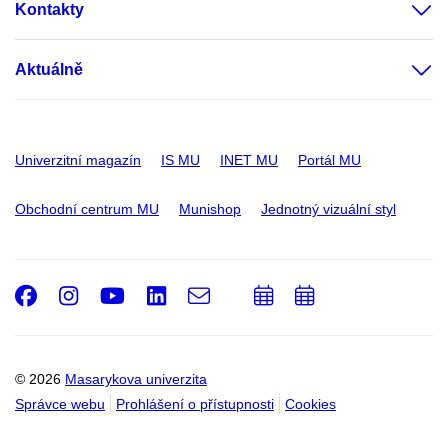
Kontakty
Aktuálně
Univerzitní magazín
IS MU
INET MU
Portál MU
Obchodní centrum MU
Munishop
Jednotný vizuální styl
Facebook
Instagram
Youtube
LinkedIn
e-
Přidat
Přidat
Email
mail
do
do
kalendáře
kalendáře
© 2026
Masarykova univerzita
Správce webu
Prohlášení o přístupnosti
Cookies