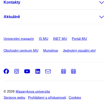
Kontakty
Aktuálně
Univerzitní magazín
IS MU
INET MU
Portál MU
Obchodní centrum MU
Munishop
Jednotný vizuální styl
Facebook
Instagram
Youtube
LinkedIn
e-
Přidat
Přidat
Email
mail
do
do
kalendáře
kalendáře
© 2026
Masarykova univerzita
Správce webu
Prohlášení o přístupnosti
Cookies