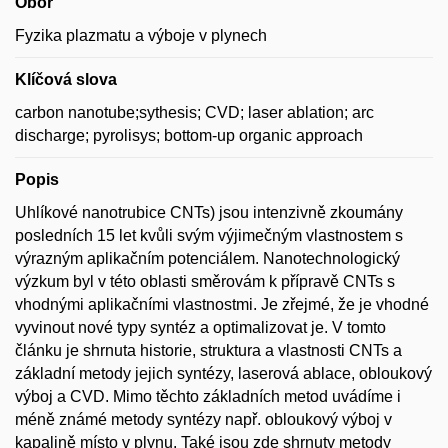
Obor
Fyzika plazmatu a výboje v plynech
Klíčová slova
carbon nanotube;sythesis; CVD; laser ablation; arc
discharge; pyrolisys; bottom-up organic approach
Popis
Uhlíkové nanotrubice CNTs) jsou intenzivně zkoumány
posledních 15 let kvůli svým výjimečným vlastnostem s
výrazným aplikačním potenciálem. Nanotechnologický
výzkum byl v této oblasti směrovám k přípravě CNTs s
vhodnými aplikačními vlastnostmi. Je zřejmé, že je vhodné
vyvinout nové typy syntéz a optimalizovat je. V tomto
článku je shrnuta historie, struktura a vlastnosti CNTs a
základní metody jejich syntézy, laserová ablace, obloukový
výboj a CVD. Mimo těchto základních metod uvádíme i
méně známé metody syntézy např. obloukový výboj v
kapalině místo v plynu. Také jsou zde shrnuty metody