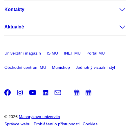
Kontakty
Aktuálně
Univerzitní magazín
IS MU
INET MU
Portál MU
Obchodní centrum MU
Munishop
Jednotný vizuální styl
Facebook
Instagram
Youtube
LinkedIn
e-
Přidat
Přidat
Email
mail
do
do
kalendáře
kalendáře
© 2026
Masarykova univerzita
Správce webu
Prohlášení o přístupnosti
Cookies