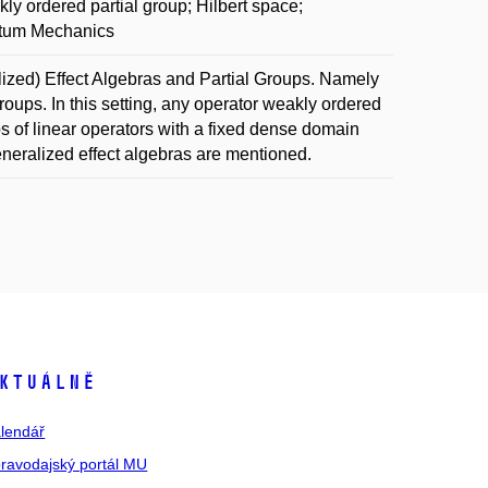
ly ordered partial group; Hilbert space;
ntum Mechanics
lized) Effect Algebras and Partial Groups. Namely
roups. In this setting, any operator weakly ordered
ps of linear operators with a fixed dense domain
neralized effect algebras are mentioned.
ktuálně
lendář
ravodajský portál MU