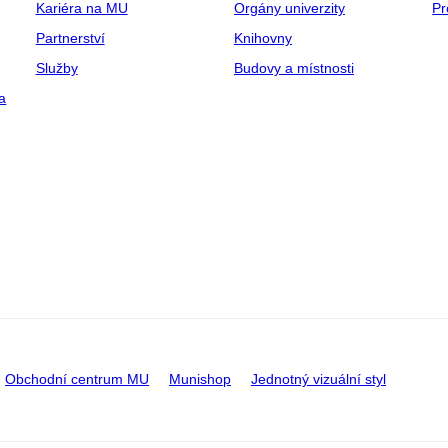
Kariéra na MU
Orgány univerzity
Pr
Partnerství
Knihovny
Služby
Budovy a místnosti
a
Obchodní centrum MU
Munishop
Jednotný vizuální styl