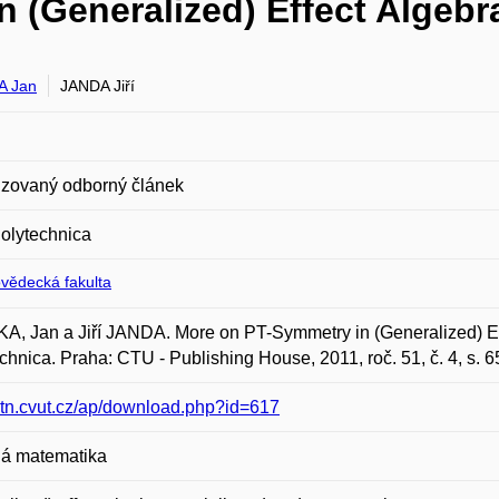
 (Generalized) Effect Algebr
A Jan
JANDA Jiří
zovaný odborný článek
olytechnica
ovědecká fakulta
, Jan a Jiří JANDA. More on PT-Symmetry in (Generalized) Eff
chnica. Praha: CTU - Publishing House, 2011, roč. 51, č. 4, s.
/ctn.cvut.cz/ap/download.php?id=617
á matematika