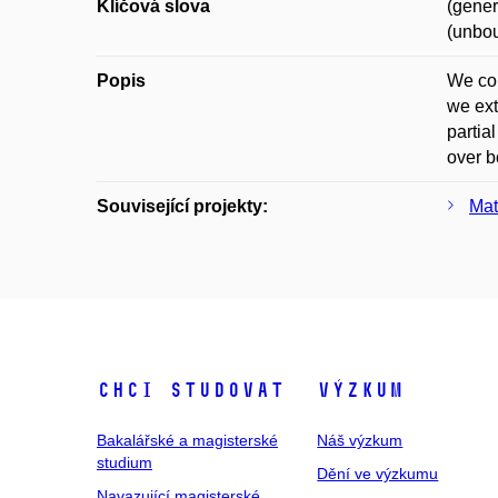
Klíčová slova
(gener
(unbo
Popis
We con
we ext
partia
over b
Související projekty:
Mat
Chci studovat
Výzkum
Bakalářské a magisterské
Náš výzkum
studium
Dění ve výzkumu
Navazující magisterské