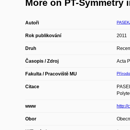
More on PT-Symmetry in
PASEK
Autoři
Rok publikování
2011
Druh
Recen
Časopis / Zdroj
Acta P
Přírod
Fakulta / Pracoviště MU
Citace
PASEKA
Polyte
www
http:/
Obor
Obecn