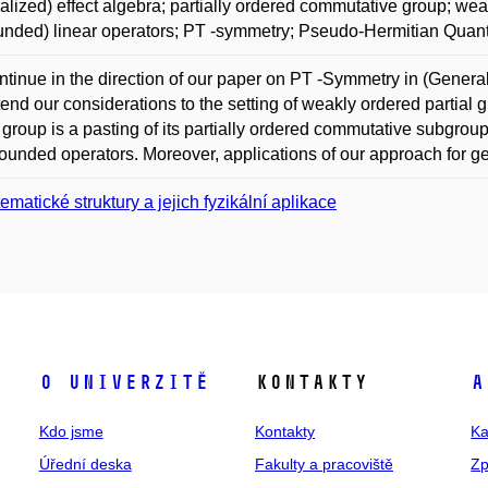
alized) effect algebra; partially ordered commutative group; weak
unded) linear operators; PT -symmetry; Pseudo-Hermitian Qua
tinue in the direction of our paper on PT -Symmetry in (Genera
end our considerations to the setting of weakly ordered partial g
l group is a pasting of its partially ordered commutative subgrou
ounded operators. Moreover, applications of our approach for ge
ematické struktury a jejich fyzikální aplikace
O univerzitě
Kontakty
A
Kdo jsme
Kontakty
Ka
Úřední deska
Fakulty a pracoviště
Zp