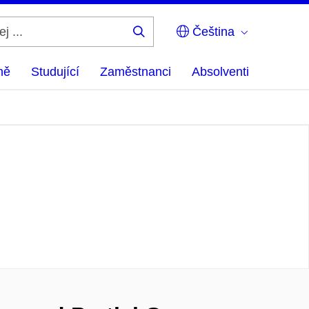
Čeština
Hledej
...
ně
Studující
Zaměstnanci
Absolventi