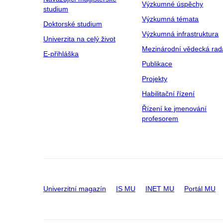
Výzkumné úspěchy
studium
Výzkumná témata
Doktorské studium
Výzkumná infrastruktura
Univerzita na celý život
Mezinárodní vědecká rad
E-přihláška
Publikace
Projekty
Habilitační řízení
Řízení ke jmenování
profesorem
Univerzitní magazín
IS MU
INET MU
Portál MU