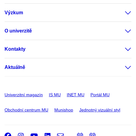
Výzkum
O univerzitě
Kontakty
Aktuálně
Univerzitní magazín
IS MU
INET MU
Portál MU
Obchodní centrum MU
Munishop
Jednotný vizuální styl
Facebook
Instagram
Youtube
LinkedIn
e-
Přidat
Přidat