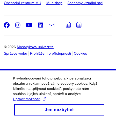
Obchodní centrum MU
Munishop
Jednotný vizuální styl
Facebook
Instagram
Youtube
LinkedIn
e-
Přidat
Přidat
Email
mail
do
do
kalendáře
kalendáře
© 2026
Masarykova univerzita
Správce webu
Prohlášení o přístupnosti
Cookies
K vyhodnocování tohoto webu a k personalizaci
obsahu a reklam používáme soubory cookies. Když
klikněte na „přijmout cookies", poskytnete nám
souhlas k jejich uložení, správě a analýze.
Upravit možnosti
Jen nezbytné