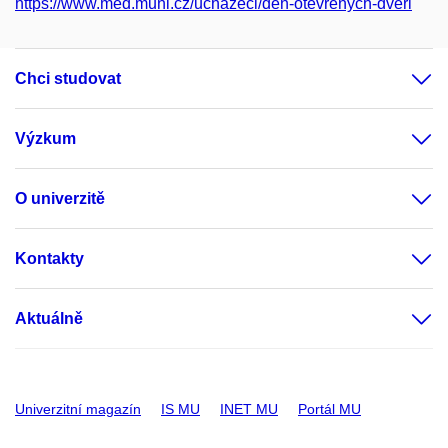
https://www.med.muni.cz/uchazeci/den-otevrenych-dveri
Chci studovat
Výzkum
O univerzitě
Kontakty
Aktuálně
Univerzitní magazín
IS MU
INET MU
Portál MU