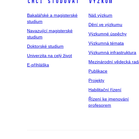
Chci studovat
Výzkum
Bakalářské a magisterské
Náš výzkum
studium
Dění ve výzkumu
Navazující magisterské
Výzkumné úspěchy
studium
Výzkumná témata
Doktorské studium
Výzkumná infrastruktura
Univerzita na celý život
Mezinárodní vědecká rad
E-přihláška
Publikace
Projekty
Habilitační řízení
Řízení ke jmenování
profesorem