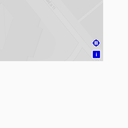
čítám mapu…

i