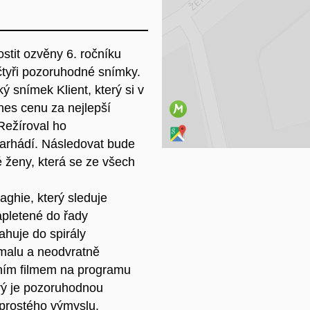
Na
ostit ozvěny 6. ročníku
čtyři pozoruhodné snímky.
ký snímek Klient, který si v
nes cenu za nejlepší
Režíroval ho
 Farhádí. Následovat bude
 ženy, která se ze všech
aghie, který sleduje
apletené do řady
tahuje do spirály
omalu a neodvratně
dním filmem na programu
rý je pozoruhodnou
aprostého výmyslu.