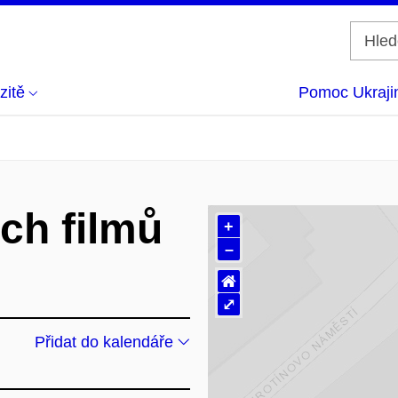
zitě
Pomoc Ukraji
ých filmů
+
–
⌂
⤢
Přidat do kalendáře