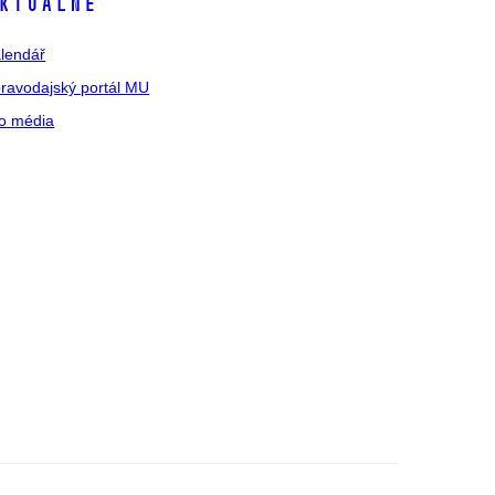
ktuálně
lendář
ravodajský portál MU
o média