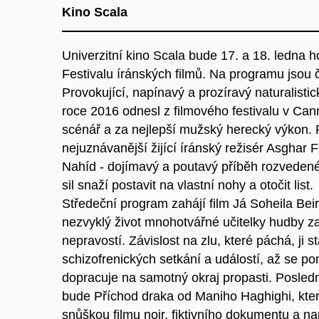
Kino Scala
Univerzitní kino Scala bude 17. a 18. ledna h
Festivalu íránských filmů. Na programu jsou 
Provokující, napínavý a prozíravý naturalistic
roce 2016 odnesl z filmového festivalu v Can
scénář a za nejlepší mužský herecký výkon. 
nejuznávanější žijící íránský režisér Asghar
Nahíd - dojímavý a poutavý příběh rozvedené
sil snaží postavit na vlastní nohy a otočit list.
Středeční program zahájí film Já Soheila Beir
nezvyklý život mnohotvářné učitelky hudby z
nepravostí. Závislost na zlu, které páchá, ji s
schizofrenických setkání a událostí, až se p
dopracuje na samotný okraj propasti. Posle
bude Příchod draka od Maniho Haghighi, kte
snůškou filmu noir, fiktivního dokumentu a n