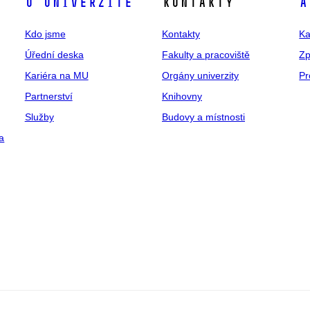
O univerzitě
Kontakty
A
Kdo jsme
Kontakty
Ka
Úřední deska
Fakulty a pracoviště
Zp
Kariéra na MU
Orgány univerzity
Pr
Partnerství
Knihovny
Služby
Budovy a místnosti
a