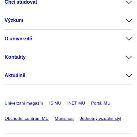
Chci studovat
Výzkum
O univerzitě
Kontakty
Aktuálně
Univerzitní magazín
IS MU
INET MU
Portál MU
Obchodní centrum MU
Munishop
Jednotný vizuální styl