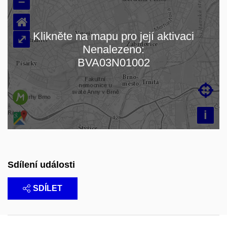
–
⌂
Klikněte na mapu pro její aktivaci
⤢
Nenalezeno:
Načítám mapu…
BVA03N01002

i
Sdílení události
SDÍLET