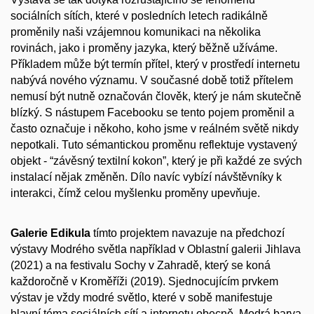
sociálních sítích, které v posledních letech radikálně
proměnily naši vzájemnou komunikaci na několika
rovinách, jako i proměny jazyka, který běžně užíváme.
Příkladem může být termín přítel, který v prostředí internetu
nabývá nového významu. V současné době totiž přítelem
nemusí být nutně označován člověk, který je nám skutečně
blízký. S nástupem Facebooku se tento pojem proměnil a
často označuje i někoho, koho jsme v reálném světě nikdy
nepotkali. Tuto sémantickou proměnu reflektuje vystavený
objekt - “závěsný textilní kokon”, který je při každé ze svých
instalací nějak změněn. Dílo navíc vybízí návštěvníky k
interakci, čímž celou myšlenku proměny upevňuje.
Galerie Edikula
tímto projektem navazuje na předchozí
výstavy Modrého světla například v Oblastní galerii Jihlava
(2021) a na festivalu Sochy v Zahradě, který se koná
každoročně v Kroměříži (2019). Sjednocujícím prvkem
výstav je vždy modré světlo, které v sobě manifestuje
hlavní téma sociálních sítí a internetu obecně. Modrá barva