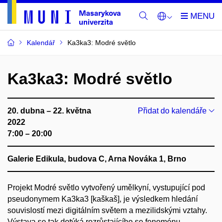
Kalendář
Ka3ka3: Modré světlo
Ka3ka3: Modré světlo
20. dubna – 22. května
Přidat do kalendáře
2022
7:00 – 20:00
Galerie Edikula, budova C, Arna Nováka 1, Brno
Projekt Modré světlo vytvořený umělkyní, vystupující pod
pseudonymem Ka3ka3 [kaškaš], je výsledkem hledání
souvislostí mezi digitálním světem a mezilidskými vztahy.
Výstava se tak dotýká rozrůstajícího se fenoménu