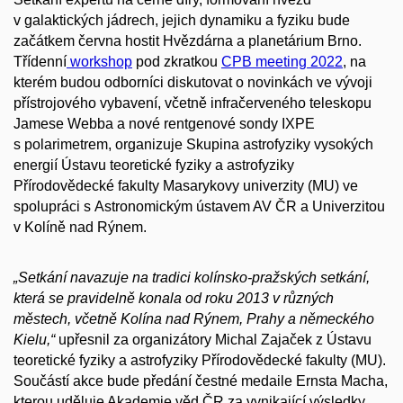
v galaktických jádrech, jejich dynamiku a fyziku bude
začátkem června hostit Hvězdárna a planetárium Brno.
Třídenní
workshop
pod zkratkou
CPB meeting 2022
, na
kterém budou odborníci diskutovat o novinkách ve vývoji
přístrojového vybavení, včetně infračerveného teleskopu
Jamese Webba a nové rentgenové sondy IXPE
s polarimetrem, organizuje Skupina astrofyziky vysokých
energií Ústavu teoretické fyziky a astrofyziky
Přírodovědecké fakulty Masarykovy univerzity (MU) ve
spolupráci s Astronomickým ústavem AV ČR a Univerzitou
v Kolíně nad Rýnem.
„Setkání navazuje na tradici kolínsko-pražských setkání,
která se pravidelně konala od roku 2013 v různých
městech, včetně Kolína nad Rýnem, Prahy a německého
Kielu,“
upřesnil za organizátory Michal Zajaček z Ústavu
teoretické fyziky a astrofyziky Přírodovědecké fakulty (MU).
Součástí akce bude předání čestné medaile Ernsta Macha,
kterou uděluje Akademie věd ČR za vynikající výsledky