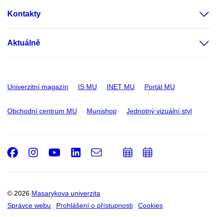
Kontakty
Aktuálně
Univerzitní magazín
IS MU
INET MU
Portál MU
Obchodní centrum MU
Munishop
Jednotný vizuální styl
Facebook
Instagram
Youtube
LinkedIn
e-
Přidat
Přidat
Email
mail
do
do
kalendáře
kalendáře
© 2026
Masarykova univerzita
Správce webu
Prohlášení o přístupnosti
Cookies