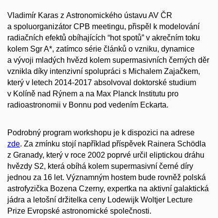
Vladimír Karas z Astronomického ústavu AV ČR
a spoluorganizátor CPB meetingu, přispěl k modelování
radiačních efektů obíhajících “hot spotů” v akrečním toku
kolem Sgr A*, zatímco série článků o vzniku, dynamice
a vývoji mladých hvězd kolem supermasivních černých děr
vznikla díky intenzivní spolupráci s Michalem Zajačkem,
který v letech 2014-2017 absolvoval doktorské studium
v Kolíně nad Rýnem a na Max Planck Institutu pro
radioastronomii v Bonnu pod vedením Eckarta.
Podrobný program workshopu je k dispozici na adrese
zde
. Za zmínku stojí například příspěvek Rainera Schödla
z Granady, který v roce 2002 poprvé určil eliptickou dráhu
hvězdy S2, která obíhá kolem supermasivní černé díry
jednou za 16 let. Významným hostem bude rovněž polská
astrofyzička Bozena Czerny, expertka na aktivní galaktická
jádra a letošní držitelka ceny Lodewijk Woltjer Lecture
Prize Evropské astronomické společnosti.