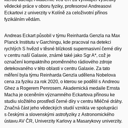
vědecké práce v oboru fyziky, profesorovi Andreasovi
Eckartovi z univerzity v Kolíně za celoživotní přínos
fyzikálním vědám.
Andreas Eckart působil v týmu Reinharda Genzla na Max
Planck Institutu v Garchingu, kde pracoval na detekci
rychlých S hvězd v těsné blízkosti supermasivní černé díry
v centru naší Galaxie, známé také jako Sgr A*, což je
označení kompaktního proměnného rádiového zdroje
detekovaného v této oblasti v centru Galaxie. Za tato
měření byla týmu Reinharda Genzla udělena Nobelova
cena za fyziku za rok 2020, o kterou se podělil s Andreou
Ghez a Rogerem Penrosem. Akademická medaile Ernsta
Macha je oceněním významného Eckartova přínosu ke
studiu složitého prostředí černé díry v centru Mléčné dráhy.
Značná část jeho vědeckých studií vznikla ve spolupráci
s českými a slovenskými astrofyziky z Astronomického
ústavu AV ČR, Univerzity Karlovy a Masarykovy univerzity.