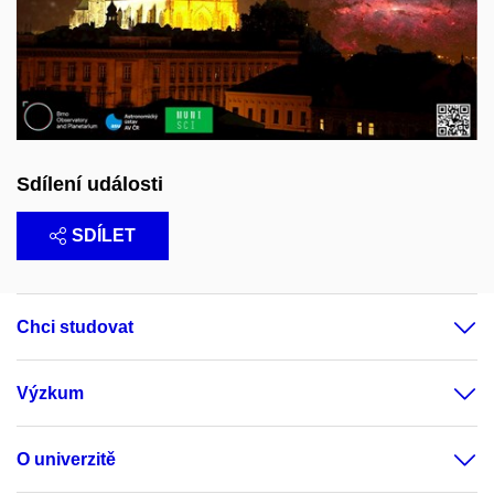
Sdílení události
SDÍLET
Chci studovat
Výzkum
O univerzitě