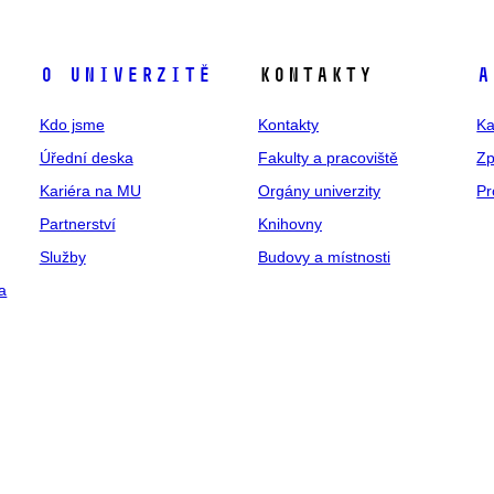
O univerzitě
Kontakty
A
Kdo jsme
Kontakty
Ka
Úřední deska
Fakulty a pracoviště
Zp
Kariéra na MU
Orgány univerzity
Pr
Partnerství
Knihovny
Služby
Budovy a místnosti
a