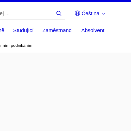
Čeština
Hledej
...
ně
Studující
Zaměstnanci
Absolventi
denním podnikáním