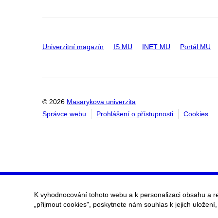
Univerzitní magazín
IS MU
INET MU
Portál MU
© 2026
Masarykova univerzita
Správce webu
Prohlášení o přístupnosti
Cookies
K vyhodnocování tohoto webu a k personalizaci obsahu a r
„přijmout cookies", poskytnete nám souhlas k jejich uložení