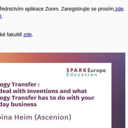
řednictvím aplikace Zoom. Zaregistrujte se prosím
zde
.
I
.
ké fakultě
zde
.