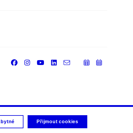
Facebook
Instagram
Youtube
LinkedIn
e-
Přidat
Přidat
Email
mail
do
do
kalendáře
kalendá
zbytné
Přijmout cookies