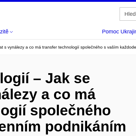
zitě
Pomoc Ukraji
dat s vynálezy a co má transfer technologií společného s vaším každo
logií – Jak se
nálezy a co má
logií společného
denním podnikáním