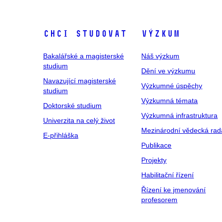
Chci studovat
Výzkum
Bakalářské a magisterské
Náš výzkum
studium
Dění ve výzkumu
Navazující magisterské
Výzkumné úspěchy
studium
Výzkumná témata
Doktorské studium
Výzkumná infrastruktura
Univerzita na celý život
Mezinárodní vědecká rad
E-přihláška
Publikace
Projekty
Habilitační řízení
Řízení ke jmenování
profesorem