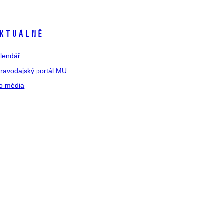
ktuálně
lendář
ravodajský portál MU
o média