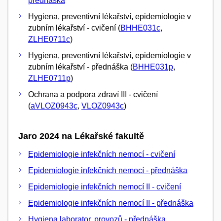
přednáška
Hygiena, preventivní lékařství, epidemiologie v
zubním lékařství - cvičení (
BHHE031c
,
ZLHE0711c
)
Hygiena, preventivní lékařství, epidemiologie v
zubním lékařství - přednáška (
BHHE031p
,
ZLHE0711p
)
Ochrana a podpora zdraví III - cvičení
(
aVLOZ0943c
,
VLOZ0943c
)
Jaro 2024 na Lékařské fakultě
Epidemiologie infekčních nemocí - cvičení
Epidemiologie infekčních nemocí - přednáška
Epidemiologie infekčních nemocí II - cvičení
Epidemiologie infekčních nemocí II - přednáška
Hygiena laborator. provozů - přednáška