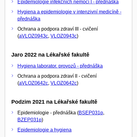
Epidemiologie infekčních nemocí I - přednáška
Hygiena a epidemiologie v intenzivní medicíně -
přednáška
Ochrana a podpora zdraví III - cvičení
(
aVLOZ0943c
,
VLOZ0943c
)
Jaro 2022 na Lékařské fakultě
Hygiena laborator. provozů - přednáška
Ochrana a podpora zdraví II - cvičení
(
aVLOZ0642c
,
VLOZ0642c
)
Podzim 2021 na Lékařské fakultě
Epidemiologie - přednáška (
BSEP031p
,
BZEP031p
)
Epidemiologie a hygiena