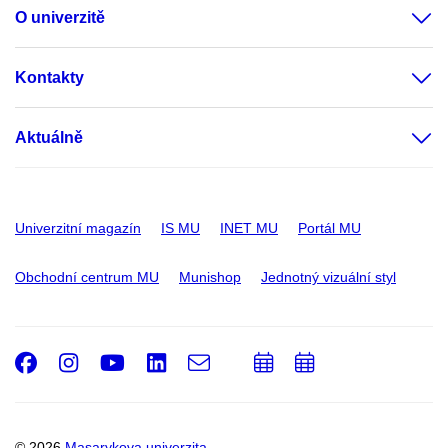
O univerzitě
Kontakty
Aktuálně
Univerzitní magazín
IS MU
INET MU
Portál MU
Obchodní centrum MU
Munishop
Jednotný vizuální styl
Facebook
Instagram
Youtube
LinkedIn
e-
Přidat
Přidat
Email
mail
do
do
kalendáře
kalendáře
© 2026
Masarykova univerzita