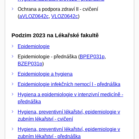
Ochrana a podpora zdraví II - cvičení
(
aVLOZ0642c
,
VLOZ0642c
)
Podzim 2023 na Lékařské fakultě
Epidemiologie
Epidemiologie - přednáška (
BPEP031p
,
BZEP031p
)
Epidemiologie a hygiena
Epidemiologie infekčních nemocí I - přednáška
Hygiena a epidemiologie v intenzivní medicíně -
přednáška
Hygiena, preventivní lékařství, epidemiologie v
zubním lékařství - cvičení
Hygiena, preventivní lékařství, epidemiologie v
zubním lékařství - přednáška