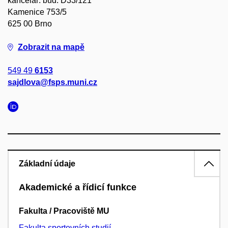
kancelář: bud. D33/121
Kamenice 753/5
625 00 Brno
Zobrazit na mapě
549 49
6153
sajdlova@fsps.muni.cz
Základní údaje
Akademické a řídicí funkce
Fakulta / Pracoviště MU
Fakulta sportovních studií