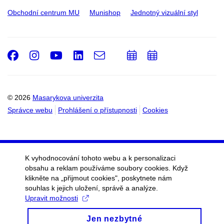
Obchodní centrum MU
Munishop
Jednotný vizuální styl
Facebook
Instagram
Youtube
LinkedIn
e-
Přidat
Přidat
Email
mail
do
do
kalendáře
kalendáře
© 2026
Masarykova univerzita
Správce webu
Prohlášení o přístupnosti
Cookies
K vyhodnocování tohoto webu a k personalizaci
obsahu a reklam používáme soubory cookies. Když
klikněte na „přijmout cookies", poskytnete nám
souhlas k jejich uložení, správě a analýze.
Upravit možnosti
Jen nezbytné