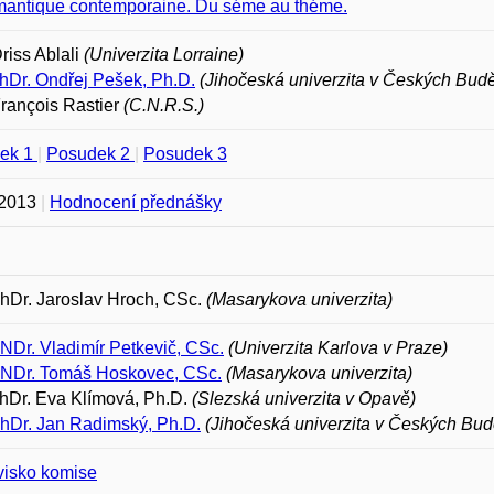
mantique contemporaine. Du séme au théme.
Driss Ablali
(Univerzita Lorraine)
hDr. Ondřej Pešek, Ph.D.
(Jihočeská univerzita v Českých Budě
François Rastier
(C.N.R.S.)
ek 1
|
Posudek 2
|
Posudek 3
 2013
|
Hodnocení přednášky
PhDr. Jaroslav Hroch, CSc.
(Masarykova univerzita)
NDr. Vladimír Petkevič, CSc.
(Univerzita Karlova v Praze)
RNDr. Tomáš Hoskovec, CSc.
(Masarykova univerzita)
hDr. Eva Klímová, Ph.D.
(Slezská univerzita v Opavě)
PhDr. Jan Radimský, Ph.D.
(Jihočeská univerzita v Českých Bud
visko komise