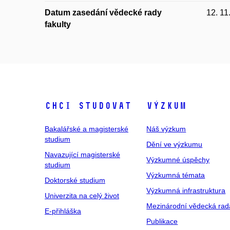
Datum zasedání vědecké rady
12. 11
fakulty
Chci studovat
Výzkum
Bakalářské a magisterské
Náš výzkum
studium
Dění ve výzkumu
Navazující magisterské
Výzkumné úspěchy
studium
Výzkumná témata
Doktorské studium
Výzkumná infrastruktura
Univerzita na celý život
Mezinárodní vědecká rad
E-přihláška
Publikace