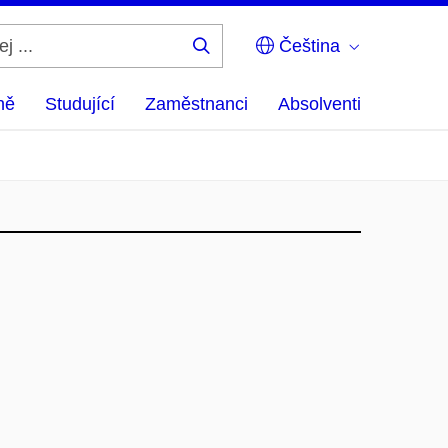
Čeština
Hledej
...
ně
Studující
Zaměstnanci
Absolventi