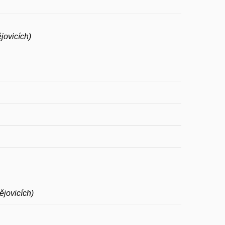
jovicích)
ějovicích)