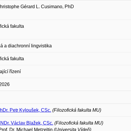
hristophe Gérard L. Cusimano, PhD
fická fakulta
 a diachronní lingvistika
fická fakulta
jící řízení
 2026
PhDr. Petr Kyloušek, CSc.
(Filozofická fakulta MU)
RNDr. Václav Blažek, CSc.
(Filozofická fakulta MU)
Prof. Dr. Michael Metzeltin
(Universita Vídeň)