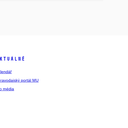
ktuálně
lendář
ravodajský portál MU
o média