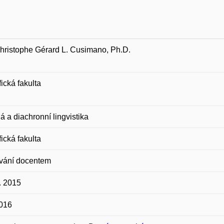
hristophe Gérard L. Cusimano, Ph.D.
fická fakulta
 a diachronní lingvistika
fická fakulta
vání docentem
. 2015
2016