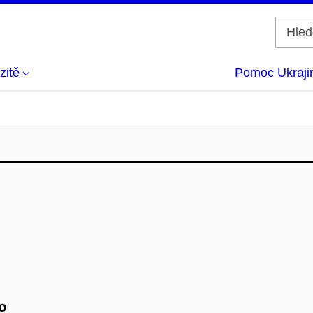
zitě
Pomoc Ukraji
o