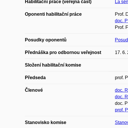
Habilitační práce (veřejná část)
La sé
Oponenti habilitační práce
Prof. 
doc. P
Prof. 
Posudky oponentů
Posud
Přednáška pro odbornou veřejnost
17. 6.
Složení habilitační komise
Předseda
prof. 
Členové
doc. R
doc. 
doc. P
prof. 
Stanovisko komise
Stano