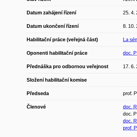
Datum zahájení řízení
25. 4.
Datum ukončení řízení
8. 10.
Habilitační práce (veřejná část)
La sé
Oponenti habilitační práce
doc. P
Přednáška pro odbornou veřejnost
17. 6.
Složení habilitační komise
Předseda
prof. 
Členové
doc. 
doc. P
doc. R
prof. 