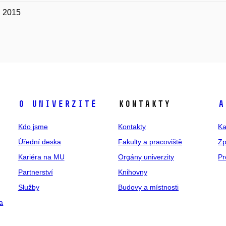
. 2015
O univerzitě
Kontakty
A
Kdo jsme
Kontakty
Ka
Úřední deska
Fakulty a pracoviště
Zp
Kariéra na MU
Orgány univerzity
Pr
Partnerství
Knihovny
Služby
Budovy a místnosti
a