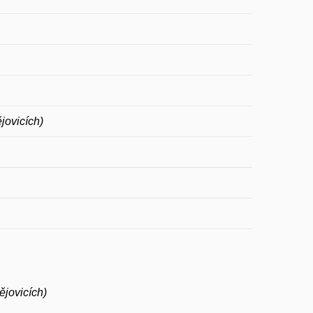
jovicích)
ějovicích)