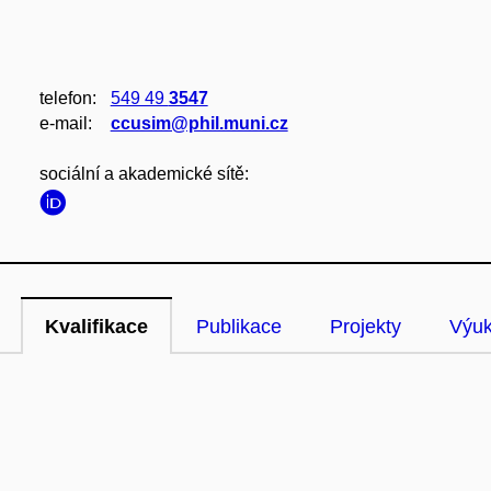
telefon:
549 49
3547
e‑mail:
ccusim@phil.muni.cz
sociální a akademické sítě:
Kvalifikace
Publikace
Projekty
Výu