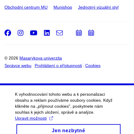
Obchodní centrum MU
Munishop
Jednotný vizuální styl
Facebook
Instagram
Youtube
LinkedIn
e-
Přidat
Přidat
Email
mail
do
do
kalendáře
kalendáře
© 2026
Masarykova univerzita
Správce webu
Prohlášení o přístupnosti
Cookies
K vyhodnocování tohoto webu a k personalizaci
obsahu a reklam používáme soubory cookies. Když
klikněte na „přijmout cookies", poskytnete nám
souhlas k jejich uložení, správě a analýze.
Upravit možnosti
Jen nezbytné