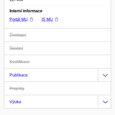
Interní informace
Portál MU
IS MU
Životopis
Školitel
Kvalifikace
Publikace
Projekty
Výuka