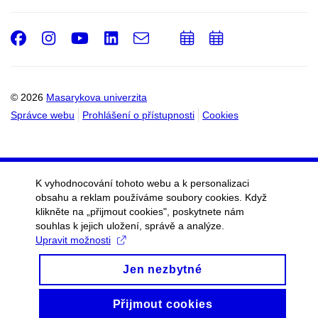
Facebook
Instagram
Youtube
LinkedIn
e-
Přidat
Přidat
Email
mail
do
do
kalendáře
kalendáře
© 2026
Masarykova univerzita
Správce webu
Prohlášení o přístupnosti
Cookies
K vyhodnocování tohoto webu a k personalizaci
obsahu a reklam používáme soubory cookies. Když
klikněte na „přijmout cookies", poskytnete nám
souhlas k jejich uložení, správě a analýze.
Upravit možnosti
Jen nezbytné
Přijmout cookies