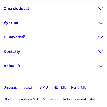
Chci studovat
Výzkum
O univerzitě
Kontakty
Aktuálně
Univerzitní magazín
IS MU
INET MU
Portál MU
Obchodní centrum MU
Munishop
Jednotný vizuální styl