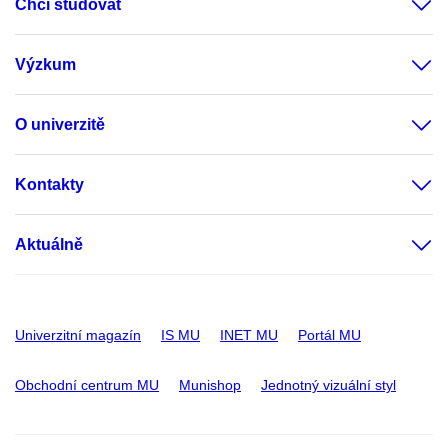
Chci studovat
Výzkum
O univerzitě
Kontakty
Aktuálně
Univerzitní magazín
IS MU
INET MU
Portál MU
Obchodní centrum MU
Munishop
Jednotný vizuální styl