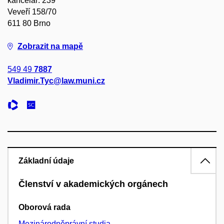
kancelář: 239
Veveří 158/70
611 80 Brno
Zobrazit na mapě
549 49
7887
Vladimir.Tyc@law.muni.cz
Základní údaje
Členství v akademických orgánech
Oborová rada
Mezinárodněprávní studia