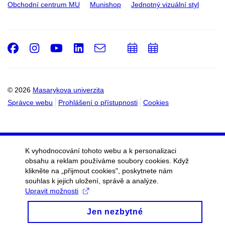
Obchodní centrum MU
Munishop
Jednotný vizuální styl
Facebook
Instagram
Youtube
LinkedIn
e-
Přidat
Přidat
Email
mail
do
do
kalendáře
kalendáře
© 2026
Masarykova univerzita
Správce webu
Prohlášení o přístupnosti
Cookies
K vyhodnocování tohoto webu a k personalizaci
obsahu a reklam používáme soubory cookies. Když
klikněte na „přijmout cookies", poskytnete nám
souhlas k jejich uložení, správě a analýze.
Upravit možnosti
Jen nezbytné