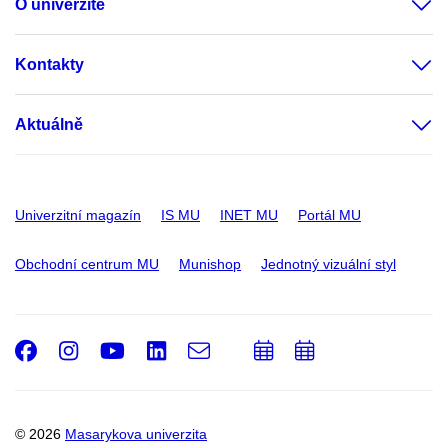
O univerzitě
Kontakty
Aktuálně
Univerzitní magazín
IS MU
INET MU
Portál MU
Obchodní centrum MU
Munishop
Jednotný vizuální styl
Facebook
Instagram
Youtube
LinkedIn
e-
Přidat
Přidat
Email
mail
do
do
kalendáře
kalendáře
© 2026
Masarykova univerzita