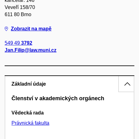
kancelář: 146
Veveří 158/70
611 80 Brno
Zobrazit na mapě
549 49
3792
Jan.Filip@law.muni.cz
Základní údaje
Členství v akademických orgánech
Vědecká rada
Právnická fakulta