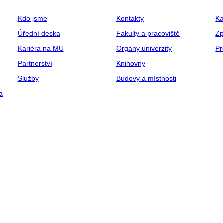
Kdo jsme
Kontakty
Ka
Úřední deska
Fakulty a pracoviště
Zp
Kariéra na MU
Orgány univerzity
Pr
Partnerství
Knihovny
Služby
Budovy a místnosti
a