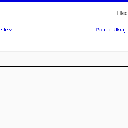
zitě
Pomoc Ukraji