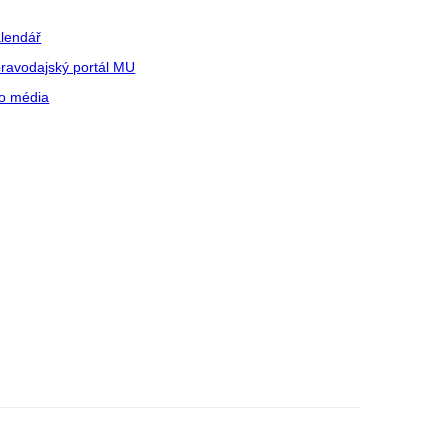
lendář
ravodajský portál MU
o média