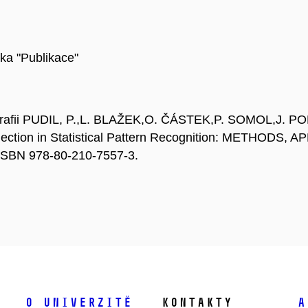
žka "Publikace"
rafii PUDIL, P.,L. BLAŽEK,O. ČÁSTEK,P. SOMOL,J. P
lection in Statistical Pattern Recognition: METHODS,
 ISBN 978-80-210-7557-3.
O univerzitě
Kontakty
A