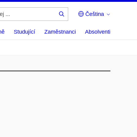
Čeština
Hledej
...
ně
Studující
Zaměstnanci
Absolventi