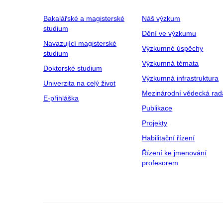
Bakalářské a magisterské
Náš výzkum
studium
Dění ve výzkumu
Navazující magisterské
Výzkumné úspěchy
studium
Výzkumná témata
Doktorské studium
Výzkumná infrastruktura
Univerzita na celý život
Mezinárodní vědecká rad
E-přihláška
Publikace
Projekty
Habilitační řízení
Řízení ke jmenování
profesorem