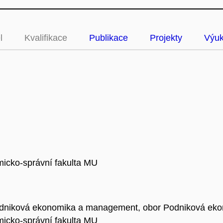
l
Kvalifikace
Publikace
Projekty
Výu
icko-správní fakulta MU
 Podniková ekonomika a management, obor Podniková e
icko-správní fakulta MU