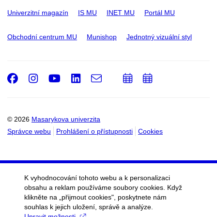
Univerzitní magazín
IS MU
INET MU
Portál MU
Obchodní centrum MU
Munishop
Jednotný vizuální styl
Facebook
Instagram
Youtube
LinkedIn
e-
Přidat
Přidat
Email
mail
do
do
kalendáře
kalendáře
© 2026
Masarykova univerzita
Správce webu
Prohlášení o přístupnosti
Cookies
K vyhodnocování tohoto webu a k personalizaci
obsahu a reklam používáme soubory cookies. Když
klikněte na „přijmout cookies", poskytnete nám
souhlas k jejich uložení, správě a analýze.
Upravit možnosti