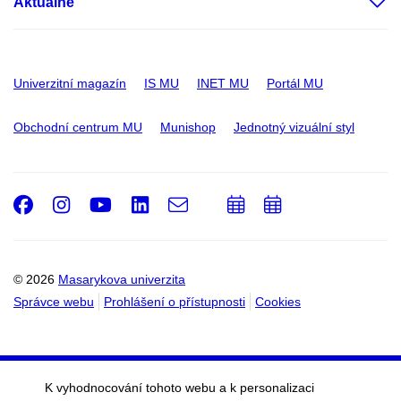
Aktuálně
Univerzitní magazín
IS MU
INET MU
Portál MU
Obchodní centrum MU
Munishop
Jednotný vizuální styl
Facebook
Instagram
Youtube
LinkedIn
e-
Přidat
Přidat
Email
mail
do
do
kalendáře
kalendáře
© 2026
Masarykova univerzita
Správce webu
Prohlášení o přístupnosti
Cookies
K vyhodnocování tohoto webu a k personalizaci