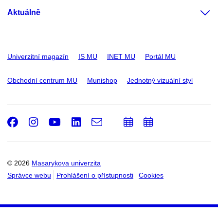
Aktuálně
Univerzitní magazín
IS MU
INET MU
Portál MU
Obchodní centrum MU
Munishop
Jednotný vizuální styl
Facebook
Instagram
Youtube
LinkedIn
e-
Přidat
Přidat
Email
mail
do
do
kalendáře
kalendáře
© 2026
Masarykova univerzita
Správce webu
Prohlášení o přístupnosti
Cookies