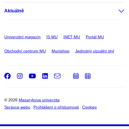
Aktuálně
Univerzitní magazín
IS MU
INET MU
Portál MU
Obchodní centrum MU
Munishop
Jednotný vizuální styl
Facebook
Instagram
Youtube
LinkedIn
e-
Přidat
Přidat
Email
mail
do
do
kalendáře
kalendáře
© 2026
Masarykova univerzita
Správce webu
Prohlášení o přístupnosti
Cookies