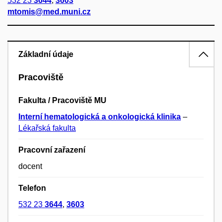
532 23
3644
,
3603
mtomis@med.muni.cz
Základní údaje
Pracoviště
Fakulta / Pracoviště MU
Interní hematologická a onkologická klinika
–
Lékařská fakulta
Pracovní zařazení
docent
Telefon
532 23
3644
,
3603