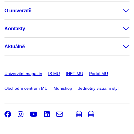
O univerzitě
Kontakty
Aktuálně
Univerzitní magazín
IS MU
INET MU
Portál MU
Obchodní centrum MU
Munishop
Jednotný vizuální styl
Facebook
Instagram
Youtube
LinkedIn
e-
Přidat
Přidat
Email
mail
do
do
kalendáře
kalendáře