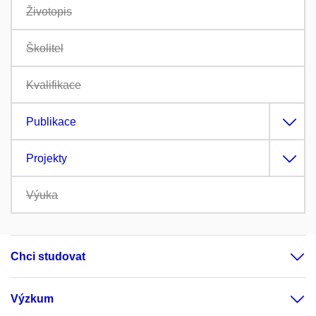
Životopis
Školitel
Kvalifikace
Publikace
Projekty
Výuka
Chci studovat
Výzkum