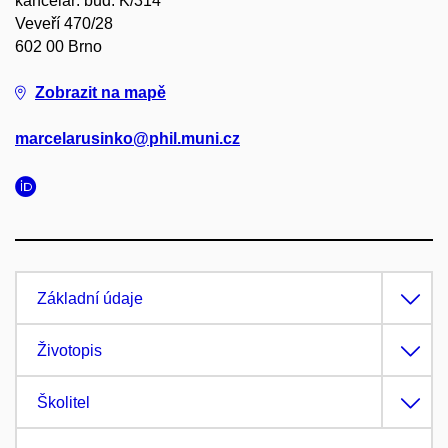
kancelář: bud. K/314
Veveří 470/28
602 00 Brno
Zobrazit na mapě
marcelarusinko@phil.muni.cz
Základní údaje
Životopis
Školitel