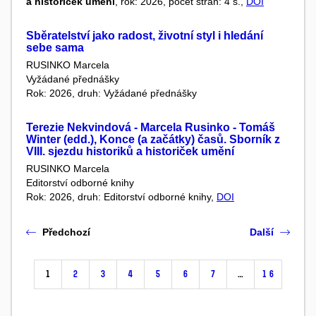
a historiček umění
, rok: 2026, počet stran: 4 s.,
DOI
Sběratelství jako radost, životní styl i hledání
sebe sama
RUSINKO Marcela
Vyžádané přednášky
Rok: 2026, druh: Vyžádané přednášky
Terezie Nekvindová - Marcela Rusinko - Tomáš
Winter (edd.), Konce (a začátky) časů. Sborník z
VIII. sjezdu historiků a historiček umění
RUSINKO Marcela
Editorství odborné knihy
Rok: 2026, druh: Editorství odborné knihy,
DOI
Předchozí
Další
1
2
3
4
5
6
7
…
16