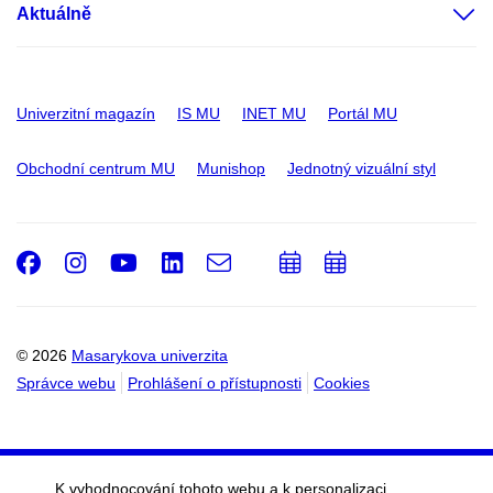
Aktuálně
Univerzitní magazín
IS MU
INET MU
Portál MU
Obchodní centrum MU
Munishop
Jednotný vizuální styl
Facebook
Instagram
Youtube
LinkedIn
e-
Přidat
Přidat
Email
mail
do
do
kalendáře
kalendáře
© 2026
Masarykova univerzita
Správce webu
Prohlášení o přístupnosti
Cookies
K vyhodnocování tohoto webu a k personalizaci