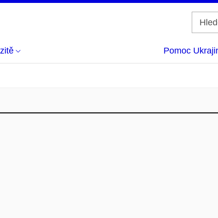
zitě
Pomoc Ukraji