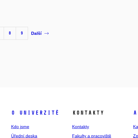
8
9
Další
O univerzitě
Kontakty
A
Kdo jsme
Kontakty
Ka
Úřední deska
Fakulty a pracoviště
Zp