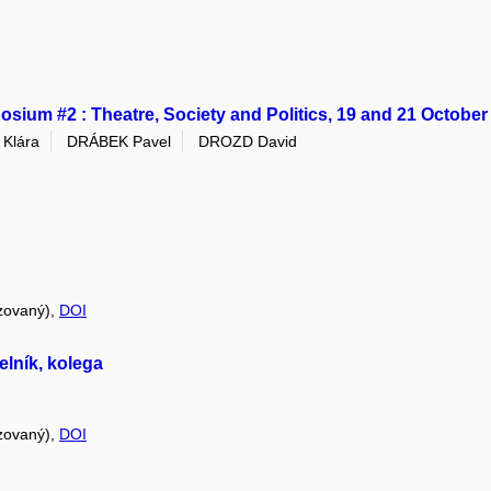
sium #2 : Theatre, Society and Politics, 19 and 21 October
Klára
DRÁBEK Pavel
DROZD David
zovaný),
DOI
elník, kolega
zovaný),
DOI