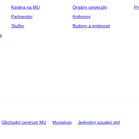
Kariéra na MU
Orgány univerzity
Pr
Partnerství
Knihovny
Služby
Budovy a místnosti
a
Obchodní centrum MU
Munishop
Jednotný vizuální styl