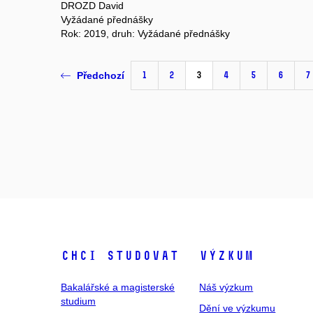
DROZD David
Vyžádané přednášky
Rok: 2019, druh: Vyžádané přednášky
1
2
3
4
5
6
7
Předchozí
Chci studovat
Výzkum
Bakalářské a magisterské
Náš výzkum
studium
Dění ve výzkumu