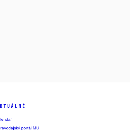
ktuálně
lendář
ravodajský portál MU