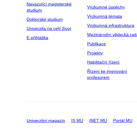
Navazující magisterské
Výzkumné úspěchy
studium
Výzkumná témata
Doktorské studium
Výzkumná infrastruktura
Univerzita na celý život
Mezinárodní vědecká rad
E-přihláška
Publikace
Projekty
Habilitační řízení
Řízení ke jmenování
profesorem
Univerzitní magazín
IS MU
INET MU
Portál MU