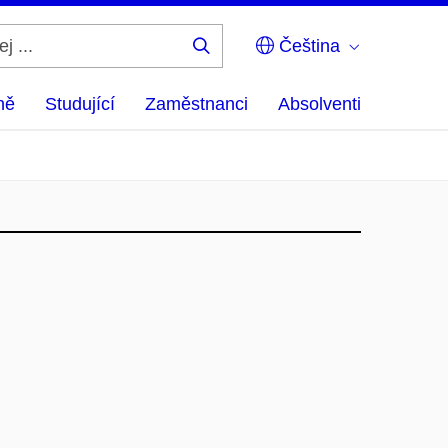
Čeština
Hledej
...
ně
Studující
Zaměstnanci
Absolventi