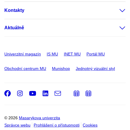
Kontakty
Aktuálně
Univerzitní magazín
IS MU
INET MU
Portál MU
Obchodní centrum MU
Munishop
Jednotný vizuální styl
Facebook
Instagram
Youtube
LinkedIn
e-
Přidat
Přidat
Email
mail
do
do
kalendáře
kalendáře
© 2026
Masarykova univerzita
Správce webu
Prohlášení o přístupnosti
Cookies