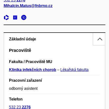
532 23
2276
Mihalcin.Matus@fnbrno.cz
Základní údaje
Pracoviště
Fakulta / Pracoviště MU
Klinika infekčních chorob
–
Lékařská fakulta
Pracovní zařazení
odborný asistent
Telefon
532 23
2276