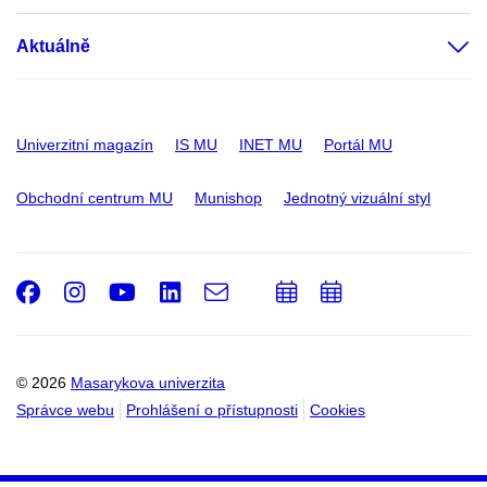
Aktuálně
Univerzitní magazín
IS MU
INET MU
Portál MU
Obchodní centrum MU
Munishop
Jednotný vizuální styl
Facebook
Instagram
Youtube
LinkedIn
e-
Přidat
Přidat
Email
mail
do
do
kalendáře
kalendáře
© 2026
Masarykova univerzita
Správce webu
Prohlášení o přístupnosti
Cookies