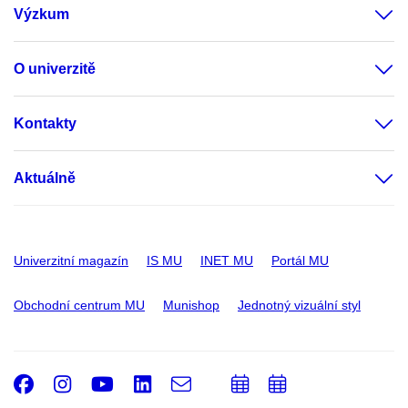
Výzkum
O univerzitě
Kontakty
Aktuálně
Univerzitní magazín
IS MU
INET MU
Portál MU
Obchodní centrum MU
Munishop
Jednotný vizuální styl
Facebook
Instagram
Youtube
LinkedIn
e-
Přidat
Přidat
Email
mail
do
do