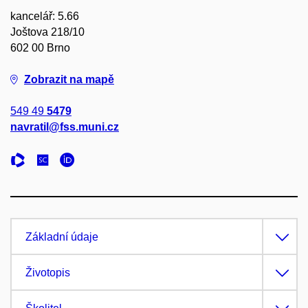
kancelář: 5.66
Joštova 218/10
602 00 Brno
Zobrazit na mapě
549 49
5479
navratil@fss.muni.cz
Základní údaje
Životopis