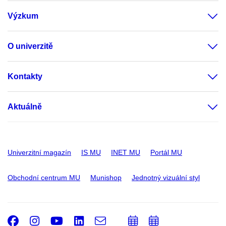
Výzkum
O univerzitě
Kontakty
Aktuálně
Univerzitní magazín
IS MU
INET MU
Portál MU
Obchodní centrum MU
Munishop
Jednotný vizuální styl
Facebook
Instagram
Youtube
LinkedIn
e-
Přidat
Přidat