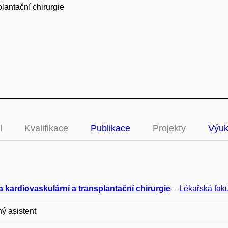
plantační chirurgie
l
Kvalifikace
Publikace
Projekty
Výu
a kardiovaskulární a transplantační chirurgie
–
Lékařská faku
ý asistent