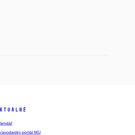
ktuálně
lendář
ravodajský portál MU