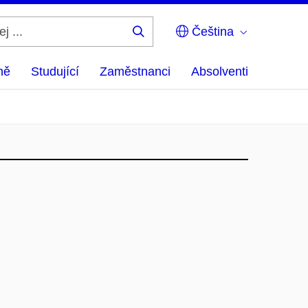
Čeština
Hledej
...
ně
Studující
Zaměstnanci
Absolventi