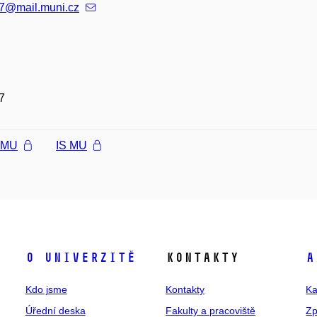
7@mail.muni.cz
7
l MU
IS MU
O univerzitě
Kontakty
A
Kdo jsme
Kontakty
Ka
Úřední deska
Fakulty a pracoviště
Zp