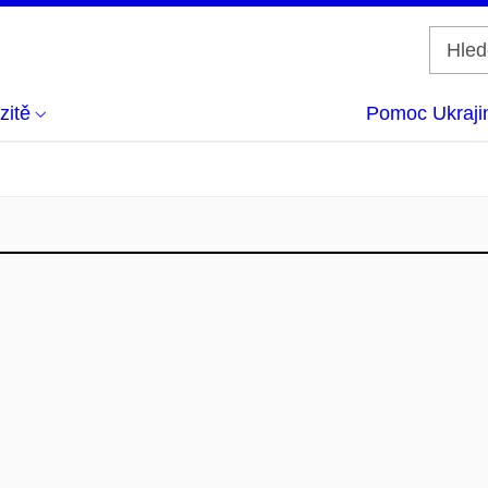
zitě
Pomoc Ukraji