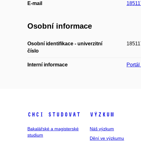
E-mail
18511
Osobní informace
Osobní identifikace - univerzitní
18511
číslo
Interní informace
Portá
Chci studovat
Výzkum
Bakalářské a magisterské
Náš výzkum
studium
Dění ve výzkumu