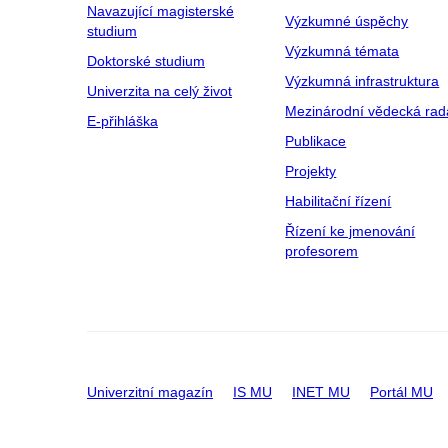
Navazující magisterské
Výzkumné úspěchy
studium
Výzkumná témata
Doktorské studium
Výzkumná infrastruktura
Univerzita na celý život
Mezinárodní vědecká rad
E-přihláška
Publikace
Projekty
Habilitační řízení
Řízení ke jmenování
profesorem
Univerzitní magazín
IS MU
INET MU
Portál MU