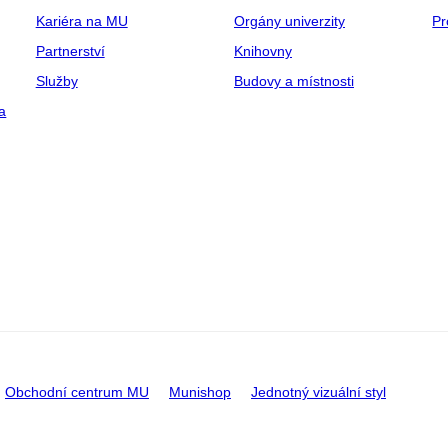
Kariéra na MU
Orgány univerzity
Pr
Partnerství
Knihovny
Služby
Budovy a místnosti
a
Obchodní centrum MU
Munishop
Jednotný vizuální styl