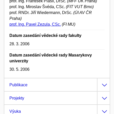
prof. Ing. František Plášil, DrSc.
(MFF UK Praha)
prof. Ing. Miroslav Švéda, CSc.
(FIT VUT Brno)
prof. RNDr. Jiří Wiedermann, DrSc.
(ÚI AV ČR
Praha)
prof. Ing. Pavel Zezula, CSc.
(FI MU)
Datum zasedání vědecké rady fakulty
28. 3. 2006
Datum zasedání vědecké rady Masarykovy
univerzity
30. 5. 2006
Publikace
Projekty
Výuka