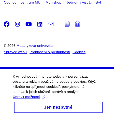
Obchodní centrum MU
Munishop
Jednotný vizuální styl
Facebook
Instagram
Youtube
LinkedIn
e-
Přidat
Přidat
Email
mail
do
do
kalendáře
kalendáře
© 2026
Masarykova univerzita
Správce webu
Prohlášení o přístupnosti
Cookies
K vyhodnocování tohoto webu a k personalizaci
obsahu a reklam používáme soubory cookies. Když
klikněte na „přijmout cookies", poskytnete nám
souhlas k jejich uložení, správě a analýze.
Upravit možnosti
Jen nezbytné