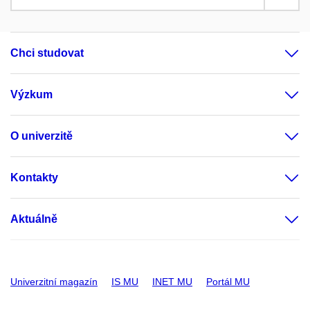
Chci studovat
Výzkum
O univerzitě
Kontakty
Aktuálně
Univerzitní magazín
IS MU
INET MU
Portál MU