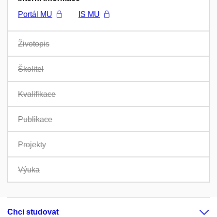
Portál MU
IS MU
Životopis
Školitel
Kvalifikace
Publikace
Projekty
Výuka
Chci studovat