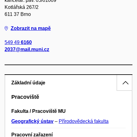
kancelář: pav. 05/01009
Kotlářská 267/2
611 37 Brno
Zobrazit na mapě
549 49
6160
2037@mail.muni.cz
Základní údaje
Pracoviště
Fakulta / Pracoviště MU
Geografický ústav
–
Přírodovědecká fakulta
Pracovní zařazení