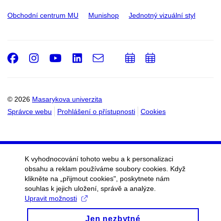
Obchodní centrum MU
Munishop
Jednotný vizuální styl
Facebook
Instagram
Youtube
LinkedIn
e-
Přidat
Přidat
Email
mail
do
do
kalendáře
kalendáře
© 2026
Masarykova univerzita
Správce webu
Prohlášení o přístupnosti
Cookies
K vyhodnocování tohoto webu a k personalizaci
obsahu a reklam používáme soubory cookies. Když
klikněte na „přijmout cookies", poskytnete nám
souhlas k jejich uložení, správě a analýze.
Upravit možnosti
Jen nezbytné