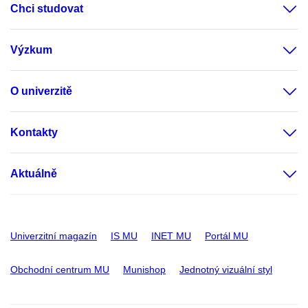
Chci studovat
Výzkum
O univerzitě
Kontakty
Aktuálně
Univerzitní magazín
IS MU
INET MU
Portál MU
Obchodní centrum MU
Munishop
Jednotný vizuální styl