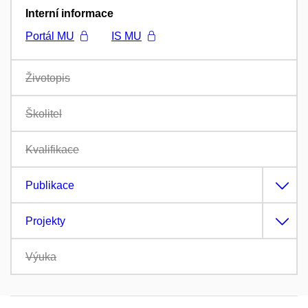
Interní informace
Portál MU
IS MU
Životopis
Školitel
Kvalifikace
Publikace
Projekty
Výuka