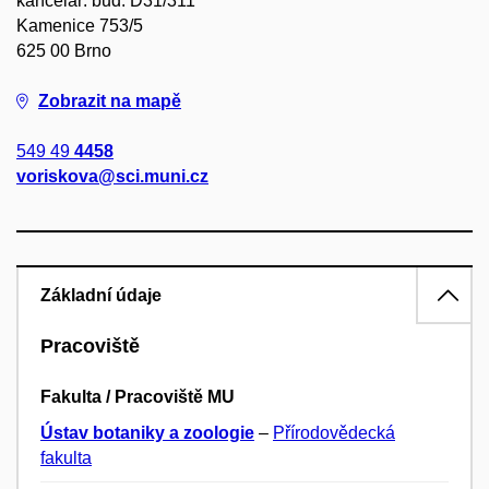
kancelář: bud. D31/311
Kamenice 753/5
625 00 Brno
Zobrazit na mapě
549 49
4458
voriskova@sci.muni.cz
Základní údaje
Pracoviště
Fakulta / Pracoviště MU
Ústav botaniky a zoologie
–
Přírodovědecká
fakulta