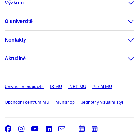
Výzkum
O univerzitě
Kontakty
Aktuálně
Univerzitní magazín
IS MU
INET MU
Portál MU
Obchodní centrum MU
Munishop
Jednotný vizuální styl
Facebook
Instagram
Youtube
LinkedIn
e-
Přidat
Přidat
Email
mail
do
do