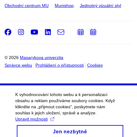
Obchodní centrum MU
Munishop
Jednotný vizuální styl
Facebook
Instagram
Youtube
LinkedIn
e-
Přidat
Přidat
Email
mail
do
do
kalendáře
kalendáře
© 2026
Masarykova univerzita
Správce webu
Prohlášení o přístupnosti
Cookies
K vyhodnocování tohoto webu a k personalizaci
obsahu a reklam používáme soubory cookies. Když
klikněte na „přijmout cookies", poskytnete nám
souhlas k jejich uložení, správě a analýze.
Upravit možnosti
Jen nezbytné