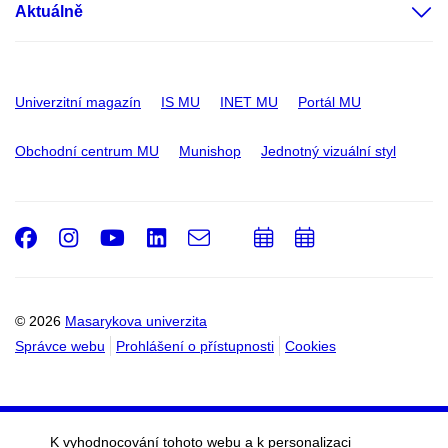
Aktuálně
Univerzitní magazín
IS MU
INET MU
Portál MU
Obchodní centrum MU
Munishop
Jednotný vizuální styl
Facebook
Instagram
Youtube
LinkedIn
e-
Přidat
Přidat
Email
mail
do
do
kalendáře
kalendáře
© 2026
Masarykova univerzita
Správce webu
Prohlášení o přístupnosti
Cookies
K vyhodnocování tohoto webu a k personalizaci