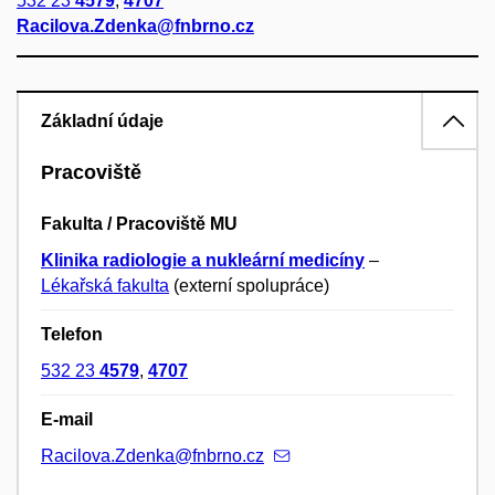
532 23
4579
,
4707
Racilova.Zdenka@fnbrno.cz
Základní údaje
Pracoviště
Fakulta / Pracoviště MU
Klinika radiologie a nukleární medicíny
–
Lékařská fakulta
(externí spolupráce)
Telefon
532 23
4579
,
4707
E-mail
Racilova.Zdenka@fnbrno.cz