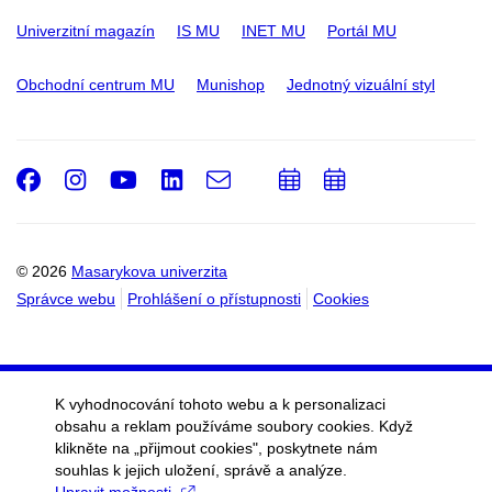
Univerzitní magazín
IS MU
INET MU
Portál MU
Obchodní centrum MU
Munishop
Jednotný vizuální styl
Facebook
Instagram
Youtube
LinkedIn
e-
Přidat
Přidat
Email
mail
do
do
kalendáře
kalendáře
© 2026
Masarykova univerzita
Správce webu
Prohlášení o přístupnosti
Cookies
K vyhodnocování tohoto webu a k personalizaci
obsahu a reklam používáme soubory cookies. Když
klikněte na „přijmout cookies", poskytnete nám
souhlas k jejich uložení, správě a analýze.