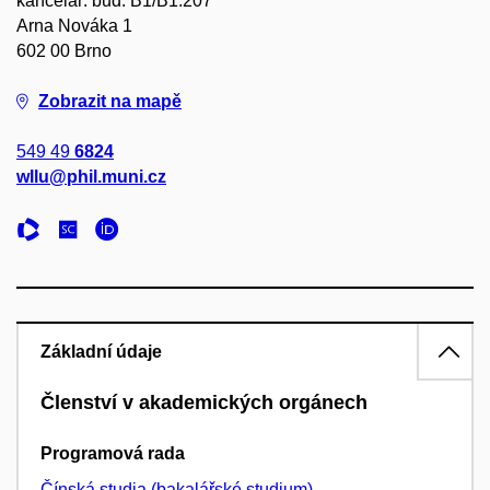
kancelář: bud. B1/B1.207
Arna Nováka 1
602 00 Brno
Zobrazit na mapě
549 49
6824
wllu@phil.muni.cz
Základní údaje
Členství v akademických orgánech
Programová rada
Čínská studia (bakalářské studium)