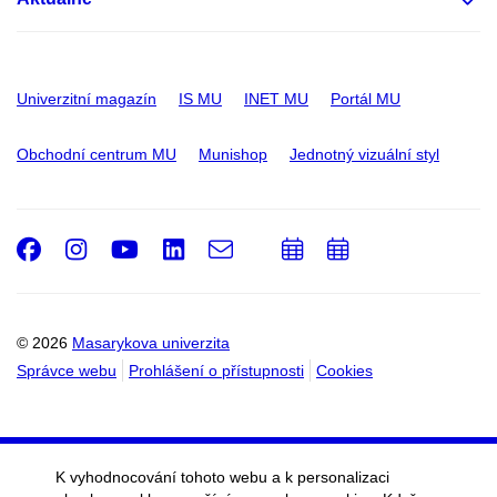
Univerzitní magazín
IS MU
INET MU
Portál MU
Obchodní centrum MU
Munishop
Jednotný vizuální styl
Facebook
Instagram
Youtube
LinkedIn
e-
Přidat
Přidat
Email
mail
do
do
kalendáře
kalendáře
© 2026
Masarykova univerzita
Správce webu
Prohlášení o přístupnosti
Cookies
K vyhodnocování tohoto webu a k personalizaci