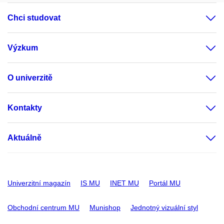
Chci studovat
Výzkum
O univerzitě
Kontakty
Aktuálně
Univerzitní magazín
IS MU
INET MU
Portál MU
Obchodní centrum MU
Munishop
Jednotný vizuální styl