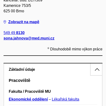
kancelář: bud. B17/309
Kamenice 753/5
625 00 Brno
Zobrazit na mapě
549 49
8130
sona.jahnova@med.muni.cz
Dlouhodobě mimo výkon práce
Základní údaje
Pracoviště
Fakulta / Pracoviště MU
Ekonomické oddělení
–
Lékařská fakulta