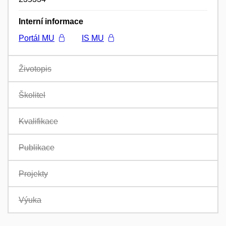
Interní informace
Portál MU
IS MU
Životopis
Školitel
Kvalifikace
Publikace
Projekty
Výuka