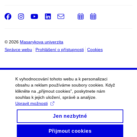
Facebook
Instagram
Youtube
LinkedIn
e-
Přidat
Přidat
Email
mail
do
do
kalendáře
kalendáře
© 2026
Masarykova univerzita
Správce webu
Prohlášení o přístupnosti
Cookies
K vyhodnocování tohoto webu a k personalizaci
obsahu a reklam používáme soubory cookies. Když
klikněte na „přijmout cookies", poskytnete nám
souhlas k jejich uložení, správě a analýze.
Upravit možnosti
Jen nezbytné
Přijmout cookies