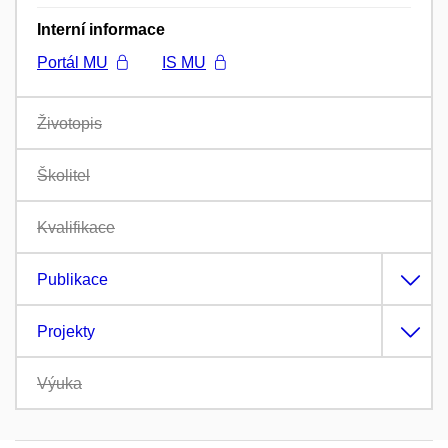
Interní informace
Portál MU
IS MU
Životopis
Školitel
Kvalifikace
Publikace
Projekty
Výuka