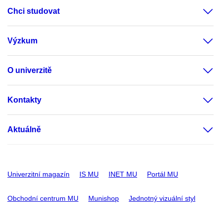
Chci studovat
Výzkum
O univerzitě
Kontakty
Aktuálně
Univerzitní magazín
IS MU
INET MU
Portál MU
Obchodní centrum MU
Munishop
Jednotný vizuální styl