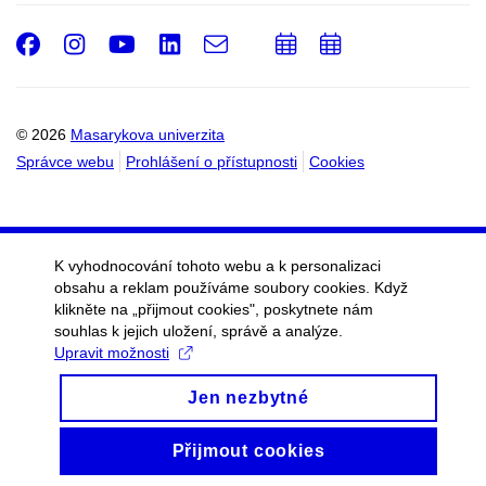
Facebook
Instagram
Youtube
LinkedIn
e-
Přidat
Přidat
Email
mail
do
do
kalendáře
kalendáře
© 2026
Masarykova univerzita
Správce webu
Prohlášení o přístupnosti
Cookies
K vyhodnocování tohoto webu a k personalizaci
obsahu a reklam používáme soubory cookies. Když
klikněte na „přijmout cookies", poskytnete nám
souhlas k jejich uložení, správě a analýze.
Upravit možnosti
Jen nezbytné
Přijmout cookies