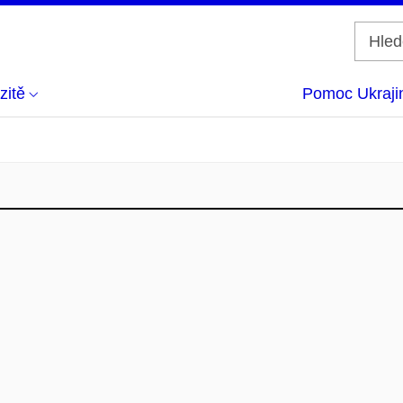
zitě
Pomoc Ukraji