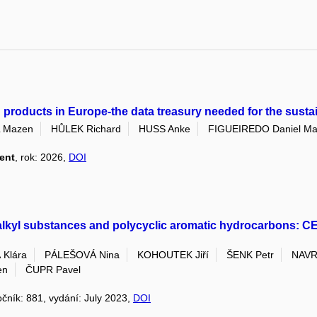
n products in Europe-the data treasury needed for the susta
 Mazen
HŮLEK Richard
HUSS Anke
FIGUEIREDO Daniel Mar
ent
, rok: 2026,
DOI
roalkyl substances and polycyclic aromatic hydrocarbons
Klára
PÁLEŠOVÁ Nina
KOHOUTEK Jiří
ŠENK Petr
NAVR
en
ČUPR Pavel
ročník: 881, vydání: July 2023,
DOI