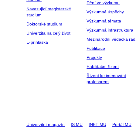
Dění ve výzkumu
Navazující magisterské
Výzkumné úspěchy
studium
Výzkumná témata
Doktorské studium
Výzkumná infrastruktura
Univerzita na celý život
Mezinárodní vědecká rad
E-přihláška
Publikace
Projekty
Habilitační řízení
Řízení ke jmenování
profesorem
Univerzitní magazín
IS MU
INET MU
Portál MU