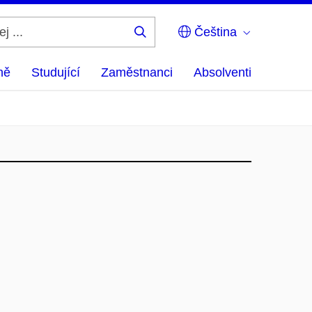
Čeština
Hledej
...
ně
Studující
Zaměstnanci
Absolventi