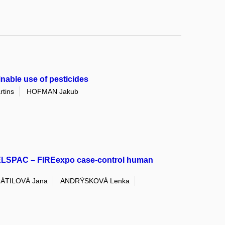
inable use of pesticides
tins
HOFMAN Jakub
: CELSPAC – FIREexpo case-control human
ÁTILOVÁ Jana
ANDRÝSKOVÁ Lenka