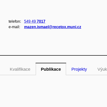
telefon:
549 49
7017
e‑mail:
mazen.ismael@recetox.muni.cz
Kvalifikace
Publikace
Projekty
Výuk