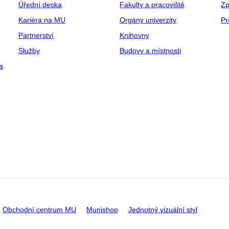
Úřední deska
Fakulty a pracoviště
Zp
Kariéra na MU
Orgány univerzity
Pr
Partnerství
Knihovny
Služby
Budovy a místnosti
a
Obchodní centrum MU
Munishop
Jednotný vizuální styl